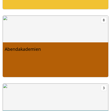
Abendakademien mit 8 Produkten öffnen
8
Abendakademien
Retreats mit 3 Produkten öffnen
3