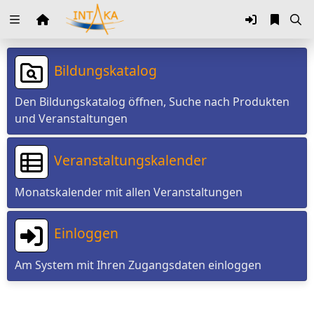
Zuklappen
Loading
Bildungskatalog
Loading
Den Bildungskatalog öffnen, Suche nach Produkten
und Veranstaltungen
Loading
Loading
Veranstaltungskalender
Loading
Monatskalender mit allen Veranstaltungen
Loading
Einloggen
Am System mit Ihren Zugangsdaten einloggen